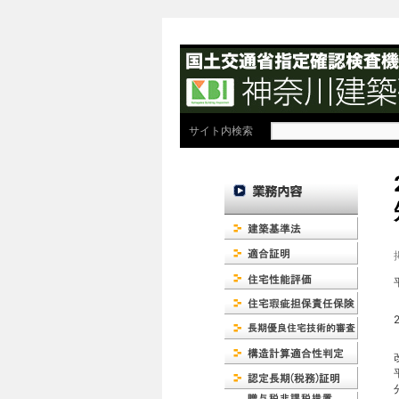
検
サイト内検索
索: