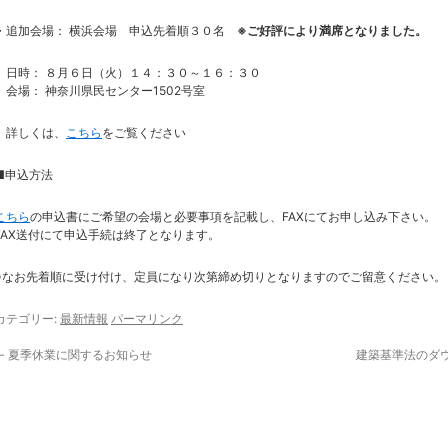
・追加会場： 横浜会場 申込先着順３０名
※ご好評により満席となりました。
日時： ８月６日（火）１４：３０～１６：３０
会場： 神奈川県民センター1502号室
詳しくは、
こちら
をご覧ください
■申込方法
こちら
の申込書にご希望の会場と必要事項を記載し、FAXにてお申し込み下さい。
FAX送付にて申込手続は終了となります。
※なお先着順に受け付け、定員になり次第締め切りとなりますのでご留意ください。
カテゴリー:
最新情報
パーマリンク
←
夏季休業に関するお知らせ
建築基準法のダ