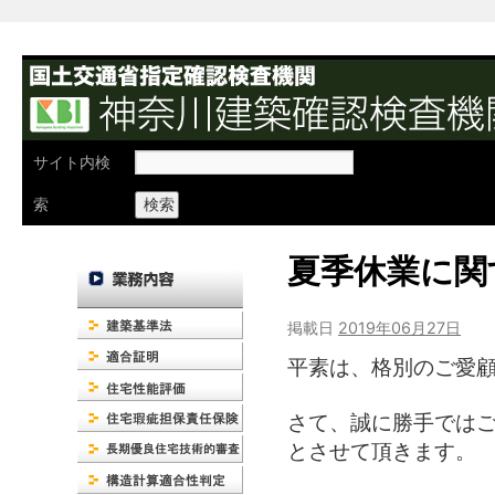
検
サイト内検
索:
索
夏季休業に関
掲載日
2019年06月27日
平素は、格別のご愛
さて、誠に勝手では
とさせて頂きます。