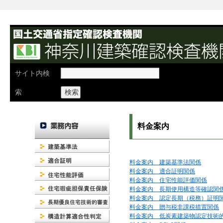
検
サイト内検
索:
索
料金案内
料金案内 建築基準法関係
料金案内 適合証明関係
料金案内 住宅性能評価関係
料金案内 長期使用構造等確認関
料金案内 認定長期（税務）証明
料金案内 贈与税非課税措置関係
料金案内 低炭素建築物認定技術