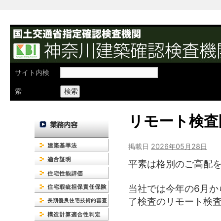
検
サイト内検
索:
索
リモート検査
掲載日
2026年05月28日
平素は格別のご高配
当社では今年の6月か
了検査のリモート検