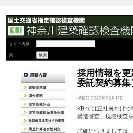
検
サイト内検
索:
索
採用情報を更
委託契約募集
掲載日
2023年02月17日
KBIでは正社員だけ
構造審査、現場検査
詳細につきましては