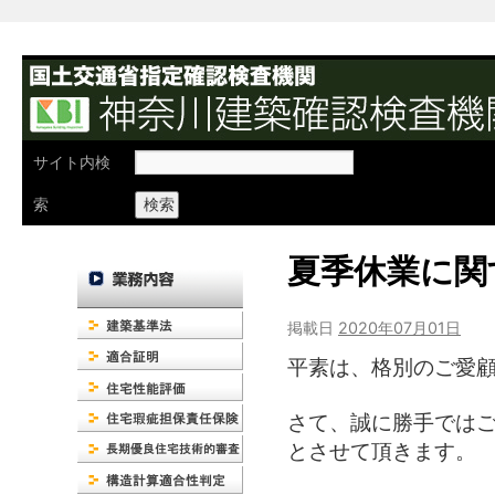
検
サイト内検
索:
索
夏季休業に関
掲載日
2020年07月01日
平素は、格別のご愛
さて、誠に勝手では
とさせて頂きます。