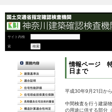
検
サイト内検
索:
索
情報ページ 特
日まで
平成30年9月21日か
中間検査を行う建築
の用途に供する部分（