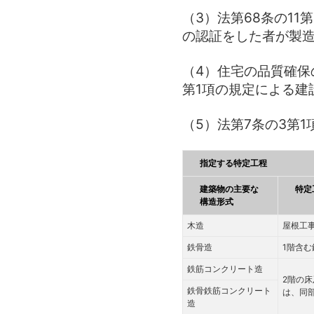
（3）法第68条の1
の認証をした者が製
（4）住宅の品質確保
第1項の規定による建
（5）法第7条の3第
指定する特定工程
建築物の主要な
特定
構造形式
木造
屋根工
鉄骨造
1階含
鉄筋コンクリート造
2階の
鉄骨鉄筋コンクリート
は、同
造