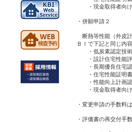
・現金取得者向け新
・併願申請２
断熱等性能（外皮計
ＢＩで下記と同じ内
・低炭素認定技術
・設計住宅性能評
・長期優良住宅認定技
・住宅性能証明書
・性能向上計画認
・現金取得者向け新
・変更申請の手数料
・評価書の再交付手数