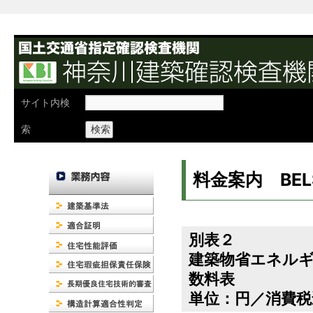
検
サイト内検
索:
索
料金案内 BEL
別表２
建築物省エネルギ
数料表
単位：円／消費税