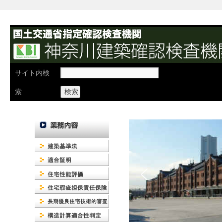
検
サイト内検
索:
索